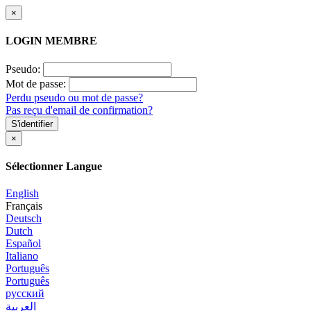
×
LOGIN MEMBRE
Pseudo:
Mot de passe:
Perdu pseudo ou mot de passe?
Pas reçu d'email de confirmation?
S'identifier
×
Sélectionner Langue
English
Français
Deutsch
Dutch
Español
Italiano
Português
Português
русский
العربية