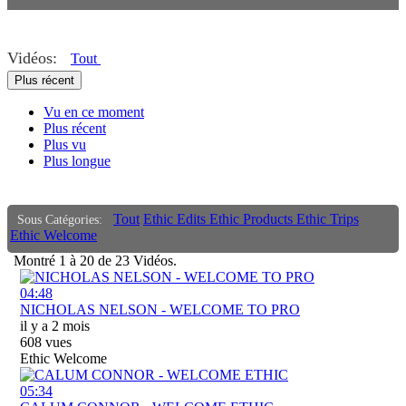
coalition
ethic dtc
Vidéos:
Tout
Plus récent
eretic
Vu en ce moment
authentique
Plus récent
wise
Plus vu
Plus longue
allis possible
black pearl
Tout
Ethic Edits
Ethic Products
Ethic Trips
Sous Catégories:
Ethic Welcome
french id
Montré
1
à
20
de
23
Vidéos.
french toast
04:48
NICHOLAS NELSON - WELCOME TO PRO
il y a 2 mois
608 vues
Ethic Welcome
05:34