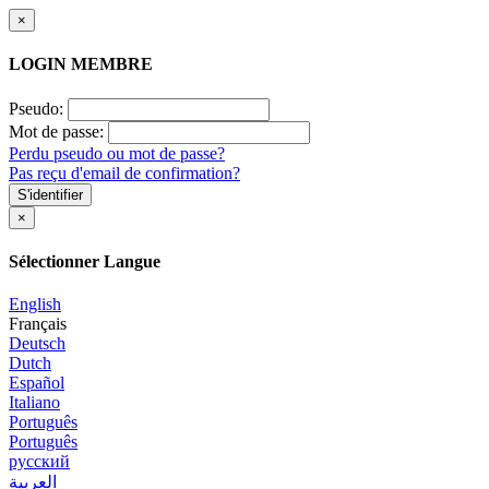
×
LOGIN MEMBRE
Pseudo:
Mot de passe:
Perdu pseudo ou mot de passe?
Pas reçu d'email de confirmation?
S'identifier
×
Sélectionner Langue
English
Français
Deutsch
Dutch
Español
Italiano
Português
Português
русский
العربية