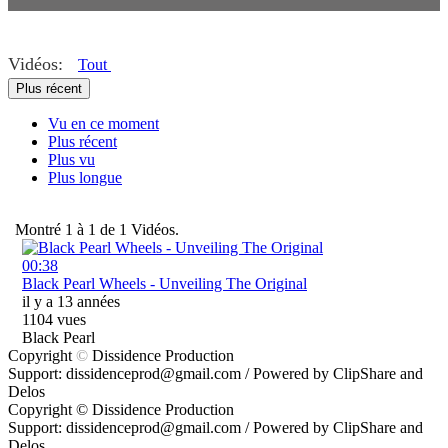
coalition
ethic dtc
Vidéos:
Tout
Plus récent
eretic
Vu en ce moment
authentique
Plus récent
wise
Plus vu
Plus longue
allis possible
black pearl
Montré
1
à
1
de
1
Vidéos.
french id
00:38
Black Pearl Wheels - Unveiling The Original
french toast
il y a 13 années
1104 vues
Black Pearl
Copyright
©
Dissidence Production
Support: dissidenceprod@gmail.com / Powered by ClipShare and
Delos
Copyright ©
Dissidence Production
Support: dissidenceprod@gmail.com / Powered by ClipShare and
Delos