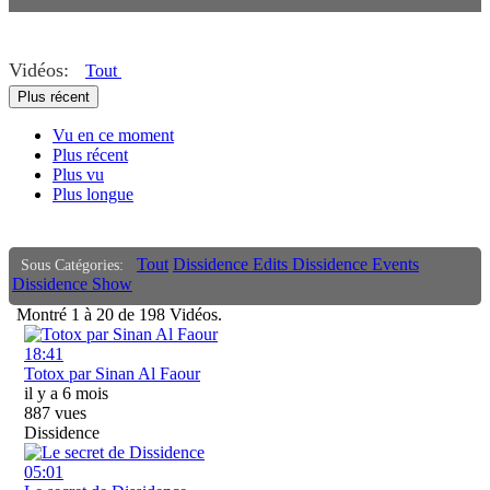
coalition
ethic dtc
Vidéos:
Tout
Plus récent
eretic
Vu en ce moment
authentique
Plus récent
wise
Plus vu
Plus longue
allis possible
black pearl
Tout
Dissidence Edits
Dissidence Events
Sous Catégories:
Dissidence Show
french id
Montré
1
à
20
de
198
Vidéos.
french toast
18:41
Totox par Sinan Al Faour
il y a 6 mois
887 vues
Dissidence
05:01