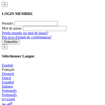
×
LOGIN MEMBRE
Pseudo:
Mot de passe:
Perdu pseudo ou mot de passe?
Pas reçu d'email de confirmation?
S'identifier
×
Sélectionner Langue
English
Français
Deutsch
Dutch
Español
Italiano
Português
Português
русский
العربية