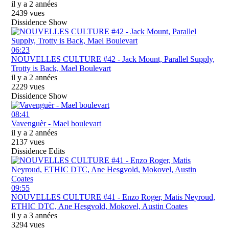
il y a 2 années
2439 vues
Dissidence Show
06:23
NOUVELLES CULTURE #42 - Jack Mount, Parallel Supply,
Trotty is Back, Mael Boulevart
il y a 2 années
2229 vues
Dissidence Show
08:41
Vavenguèr - Mael boulevart
il y a 2 années
2137 vues
Dissidence Edits
09:55
NOUVELLES CULTURE #41 - Enzo Roger, Matis Neyroud,
ETHIC DTC, Ane Hesgvold, Mokovel, Austin Coates
il y a 3 années
3294 vues