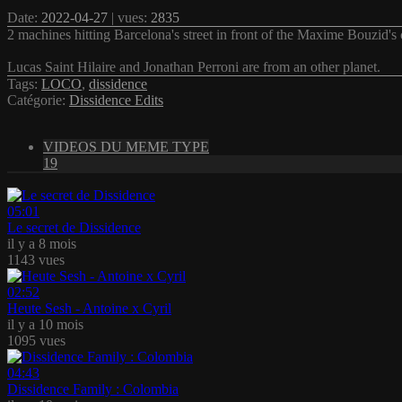
Date:
2022-04-27
| vues:
2835
2 machines hitting Barcelona's street in front of the Maxime Bouzid's
Lucas Saint Hilaire and Jonathan Perroni are from an other planet.
Tags:
LOCO
,
dissidence
Catégorie:
Dissidence Edits
VIDEOS DU MEME TYPE
19
05:01
Le secret de Dissidence
il y a 8 mois
1143 vues
02:52
Heute Sesh - Antoine x Cyril
il y a 10 mois
1095 vues
04:43
Dissidence Family : Colombia