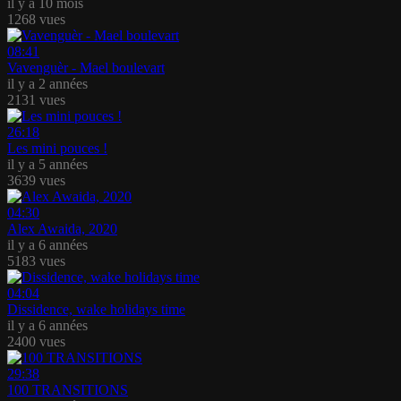
il y a 10 mois
1268 vues
08:41
Vavenguèr - Mael boulevart
il y a 2 années
2131 vues
26:18
Les mini pouces !
il y a 5 années
3639 vues
04:30
Alex Awaida, 2020
il y a 6 années
5183 vues
04:04
Dissidence, wake holidays time
il y a 6 années
2400 vues
29:38
100 TRANSITIONS