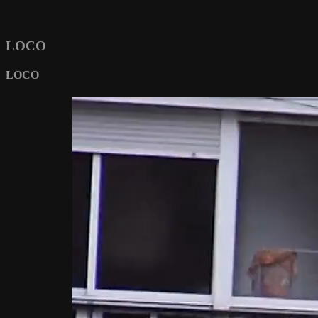
coalition
ethic dtc
LOCO
eretic
LOCO
authentique
wise
allis possible
black pearl
french id
french toast