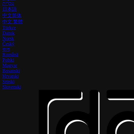
עִבְרִית
日本語
中文简体
中文 繁體
Türkçe
Dansk
Norsk
Český
বাংলা
Română
Polski
Magyar
Bosanski
Hrvatski
Srpski
Slovenski