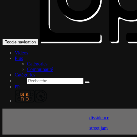
Toggle navigation
Vidéos
Plus
Catégories
Communauté
Catégories
FR
dissidence
street jam