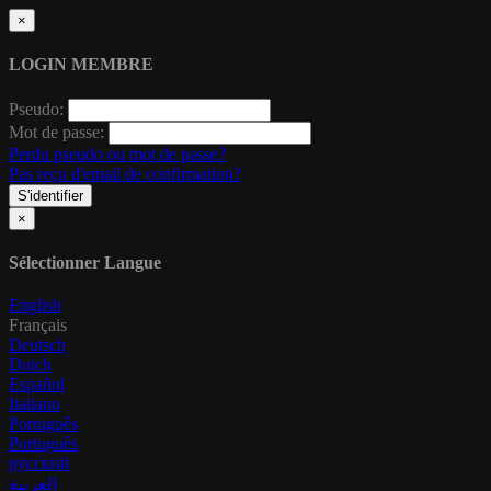
×
LOGIN MEMBRE
Pseudo:
Mot de passe:
Perdu pseudo ou mot de passe?
Pas reçu d'email de confirmation?
S'identifier
×
Sélectionner Langue
English
Français
Deutsch
Dutch
Español
Italiano
Português
Português
русский
العربية