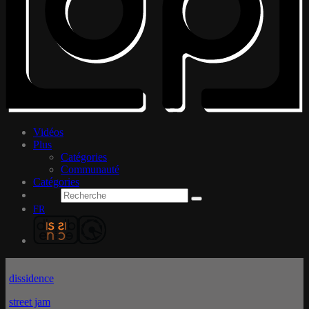
Vidéos
Plus
Catégories
Communauté
Catégories
FR
dissidence
street jam