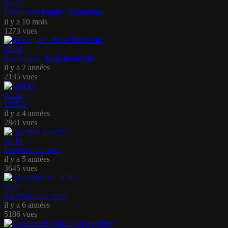
04:43
Dissidence Family : Colombia
il y a 10 mois
1273 vues
08:41
Vavenguèr - Mael boulevart
il y a 2 années
2135 vues
03:24
LOCO
il y a 4 années
2841 vues
26:18
Les mini pouces !
il y a 5 années
3645 vues
04:30
Alex Awaida, 2020
il y a 6 années
5186 vues