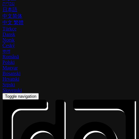
עִבְרִית
日本語
中文简体
中文 繁體
Türkçe
Dansk
Norsk
Český
বাংলা
Română
Polski
Magyar
Bosanski
Hrvatski
Srpski
Slovenski
Toggle navigation