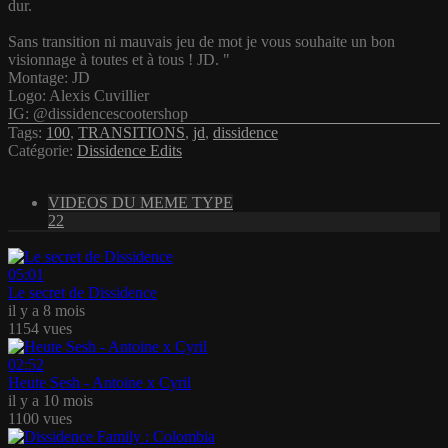
dur.
Sans transition ni mauvais jeu de mot je vous souhaite un bon
visionnage à toutes et à tous ! JD. "
Montage: JD
Logo: Alexis Cuvillier
IG: @dissidencescootershop
Tags:
100
,
TRANSITIONS
,
jd
,
dissidence
Catégorie:
Dissidence Edits
VIDEOS DU MEME TYPE
22
05:01
Le secret de Dissidence
il y a 8 mois
1154 vues
02:52
Heute Sesh - Antoine x Cyril
il y a 10 mois
1100 vues