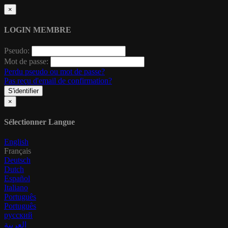
×
LOGIN MEMBRE
Pseudo:
Mot de passe:
Perdu pseudo ou mot de passe?
Pas reçu d'email de confirmation?
S'identifier
×
Sélectionner Langue
English
Français
Deutsch
Dutch
Español
Italiano
Português
Português
русский
العربية