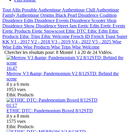
Tout
Allis Possible
Authentique
Authentique Chill
Authentique
Family
Authentique Origins
Black Pearl
Dissidence Coalition
Dissidence Edits
Dissidence Events
Dissidence Scooter Shop
Dissidence Show
Dissidence Street Jam
Eretic Edits
Eretic Events
Eretic Products
Eretic Snowscoot
Ethic DTC
Ethic Edits
Ethic
Products
Ethic Trips
Ethic Welcome
French ID
French Toast
Super
KK
V1 - 2017
V2 - 2018
V3 - 2019
V4 - 2022
V5 - 2025
Wise
Wise Edits
Wise Products
Wise Trips
Wise Welcome
Chercher les résultats pour:
8
Montré
1
à
20
de
24
Vidéos.
16:47
Merrow V3 &amp; Pandemonium V2 8/12STD: Behind the
scene
il y a 6 mois
1953 vues
Ethic Products
01:17
ETHIC DTC: Pandemonium Boxed 8/12STD
il y a 8 mois
1575 vues
Ethic Products