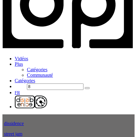
Vidéos
Plus
Catégories
Communauté
Catégories
FR
dissidence
street jam