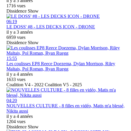
il y a 3 années
1716 vues
Dissidence Show
06:19
LE DOSS' #8 - LES DECKS ICON - DRONE
il y a 3 années
6959 vues
Dissidence Show
15:55
Les coulisses EP8 Reece Doezema, Dylan Morrison, Riley
Maltais, Pol Roman, Ryan Ruegg
il y a 4 années
1633 vues
Coalition V4 - 2022 Coalition V5 - 2025
04:20
NOUVELLES CULTURE - 8 filles en vidéo, Matis m'a blessé,
Nikita aussi
il y a 4 années
1204 vues
Dissidence Show