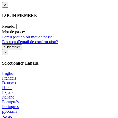
×
LOGIN MEMBRE
Pseudo:
Mot de passe:
Perdu pseudo ou mot de passe?
Pas reçu d'email de confirmation?
S'identifier
×
Sélectionner Langue
English
Français
Deutsch
Dutch
Español
Italiano
Português
Português
русский
العربية