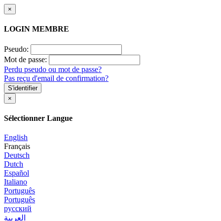
×
LOGIN MEMBRE
Pseudo:
Mot de passe:
Perdu pseudo ou mot de passe?
Pas reçu d'email de confirmation?
S'identifier
×
Sélectionner Langue
English
Français
Deutsch
Dutch
Español
Italiano
Português
Português
русский
العربية