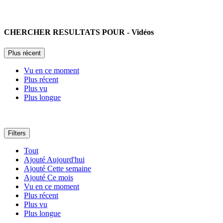
coalition
ethic dtc
CHERCHER RESULTATS POUR
- Vidéos
eretic
authentique
Plus récent
wise
Vu en ce moment
Plus récent
allis possible
Plus vu
Plus longue
black pearl
french id
Filters
french toast
Tout
Ajouté Aujourd'hui
Ajouté Cette semaine
Ajouté Ce mois
Vu en ce moment
Plus récent
Plus vu
Plus longue