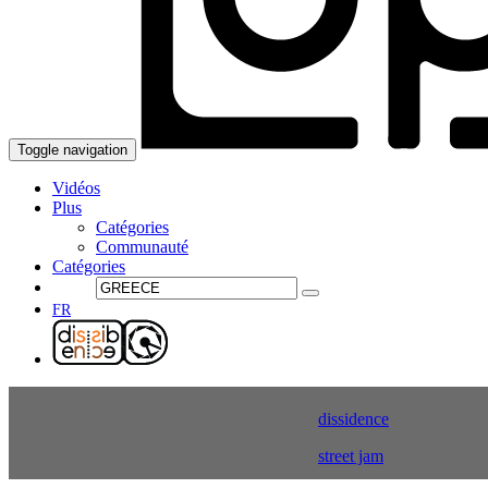
Toggle navigation
Vidéos
Plus
Catégories
Communauté
Catégories
FR
dissidence
street jam