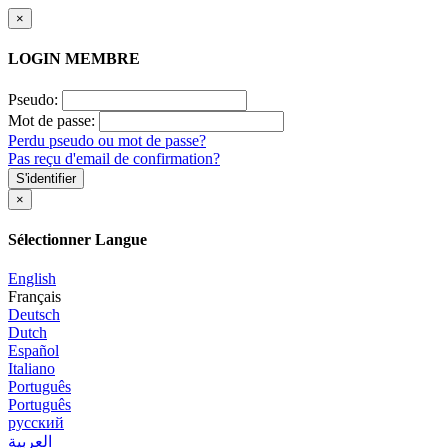
×
LOGIN MEMBRE
Pseudo:
Mot de passe:
Perdu pseudo ou mot de passe?
Pas reçu d'email de confirmation?
S'identifier
×
Sélectionner Langue
English
Français
Deutsch
Dutch
Español
Italiano
Português
Português
русский
العربية