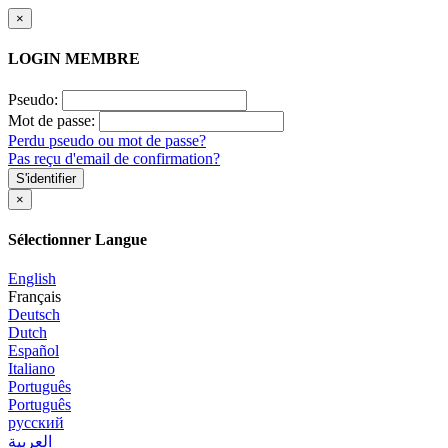
×
LOGIN MEMBRE
Pseudo:
Mot de passe:
Perdu pseudo ou mot de passe?
Pas reçu d'email de confirmation?
S'identifier
×
Sélectionner Langue
English
Français
Deutsch
Dutch
Español
Italiano
Português
Português
русский
العربية