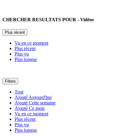
coalition
ethic dtc
CHERCHER RESULTATS POUR
- Vidéos
eretic
authentique
Plus récent
wise
Vu en ce moment
Plus récent
allis possible
Plus vu
Plus longue
black pearl
french id
Filters
french toast
Tout
Ajouté Aujourd'hui
Ajouté Cette semaine
Ajouté Ce mois
Vu en ce moment
Plus récent
Plus vu
Plus longue