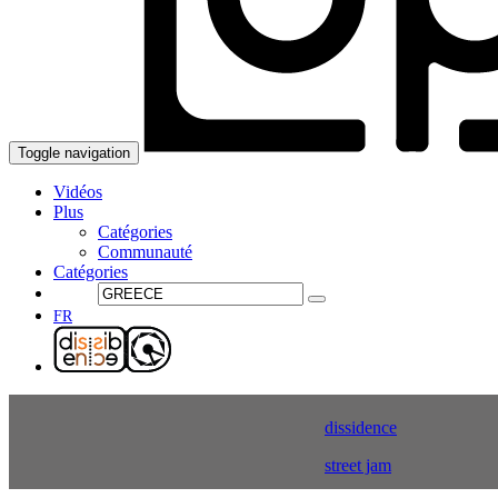
Toggle navigation
Vidéos
Plus
Catégories
Communauté
Catégories
FR
dissidence
street jam