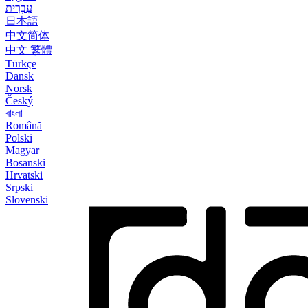
עִבְרִית
日本語
中文简体
中文 繁體
Türkçe
Dansk
Norsk
Český
বাংলা
Română
Polski
Magyar
Bosanski
Hrvatski
Srpski
Slovenski