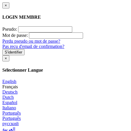
×
LOGIN MEMBRE
Pseudo:
Mot de passe:
Perdu pseudo ou mot de passe?
Pas reçu d'email de confirmation?
S'identifier
×
Sélectionner Langue
English
Français
Deutsch
Dutch
Español
Italiano
Português
Português
русский
العربية