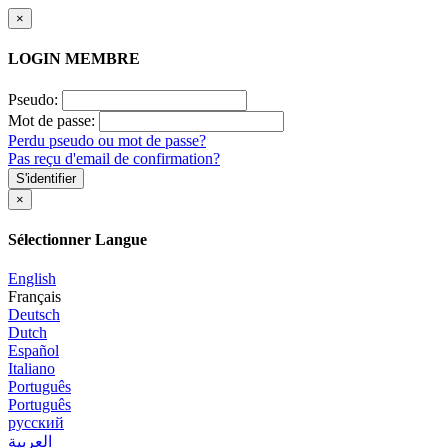
×
LOGIN MEMBRE
Pseudo:
Mot de passe:
Perdu pseudo ou mot de passe?
Pas reçu d'email de confirmation?
S'identifier
×
Sélectionner Langue
English
Français
Deutsch
Dutch
Español
Italiano
Português
Português
русский
العربية