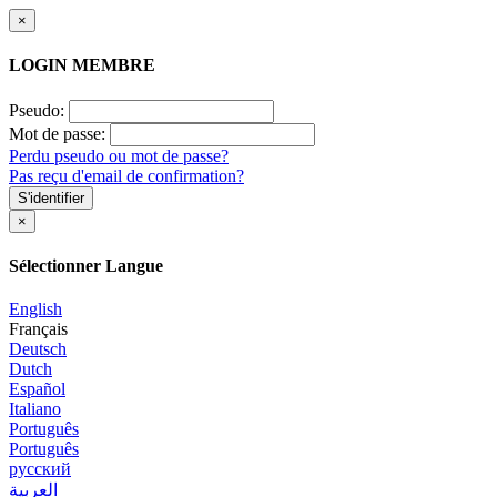
×
LOGIN MEMBRE
Pseudo:
Mot de passe:
Perdu pseudo ou mot de passe?
Pas reçu d'email de confirmation?
S'identifier
×
Sélectionner Langue
English
Français
Deutsch
Dutch
Español
Italiano
Português
Português
русский
العربية