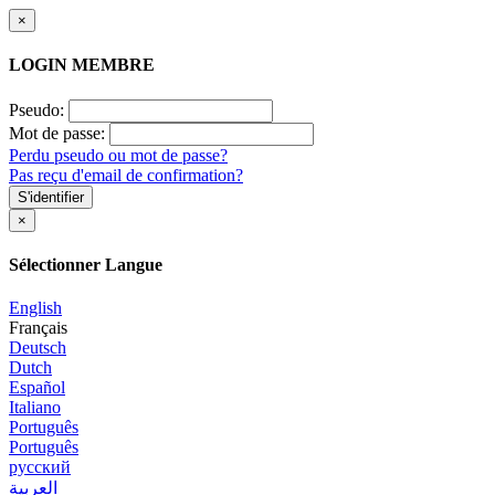
×
LOGIN MEMBRE
Pseudo:
Mot de passe:
Perdu pseudo ou mot de passe?
Pas reçu d'email de confirmation?
S'identifier
×
Sélectionner Langue
English
Français
Deutsch
Dutch
Español
Italiano
Português
Português
русский
العربية